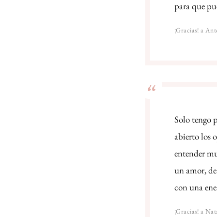
para que pued
¡Gracias! a Ant
Solo tengo p
abierto los
entender muc
un amor, de 
con una ener
¡Gracias! a Nat