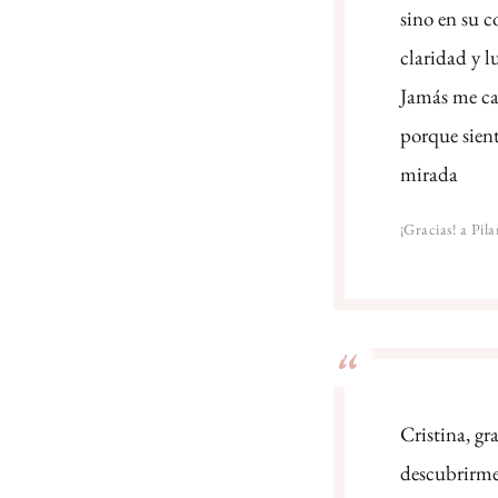
sino en su 
claridad y l
Jamás me ca
porque sient
mirada
¡Gracias! a Pila
Cristina, g
descubrirme 