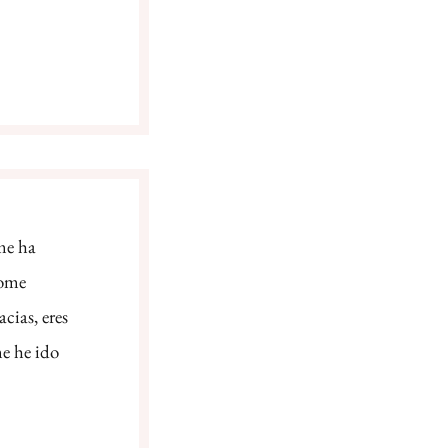
me ha
dome
cias, eres
e he ido