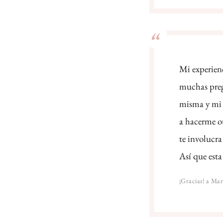
Mi experienc
muchas preg
misma y mi 
a hacerme ot
te involucra
Así que esta
¡Gracias! a Ma