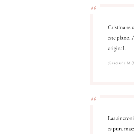
Cristina es 
este plano.
original.
¡Gracias! a M (M
Las sincroni
es pura maes