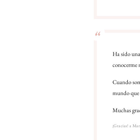
Ha sido una
conocerme m
Cuando somo
mundo que p
Muchas graci
¡Gracias! a Mar