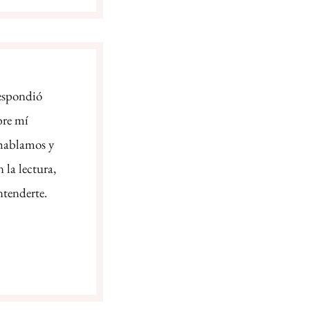
respondió
bre mí
 hablamos y
 la lectura,
ntenderte.