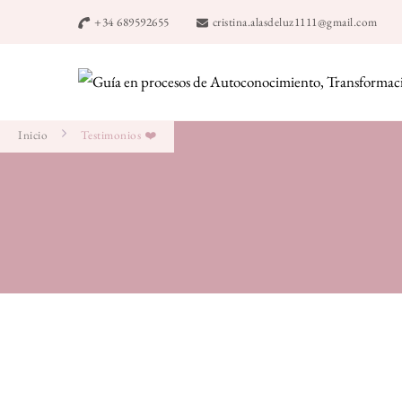
+34 689592655
cristina.alasdeluz1111@gmail.com
Inicio
Testimonios ❤️